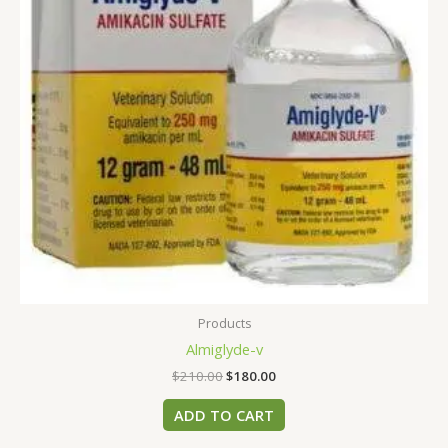
Products
Almiglyde-v
$
210.00
$
180.00
ADD TO CART