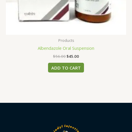
Products
Albendazole Oral Suspension
$
56.00
$
45.00
ADD TO CART