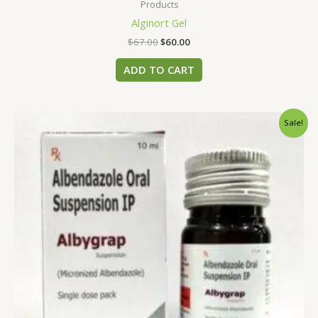
Products
Alginort Gel
$
67.00
$
60.00
ADD TO CART
Original
Current
Sale!
price
price
was:
is:
$56.00.
$45.00.