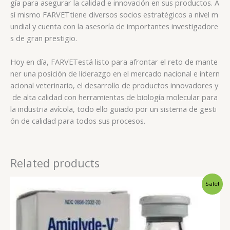
gía para asegurar la calidad e innovación en sus productos. A
sí mismo
FARVET
tiene diversos socios estratégicos a nivel m
undial y cuenta con la asesoría de importantes investigadore
s de gran prestigio.
Hoy en día,
FARVET
está listo para afrontar el reto de mante
ner una posición de liderazgo en el mercado nacional e intern
acional veterinario, el desarrollo de productos innovadores y
de alta calidad con herramientas de biología molecular para
la industria avícola, todo ello guiado por un sistema de gesti
ón de calidad para todos sus procesos.
Related products
Original
Current
Sale!
price
price
was:
is:
$210.00.
$180.00.