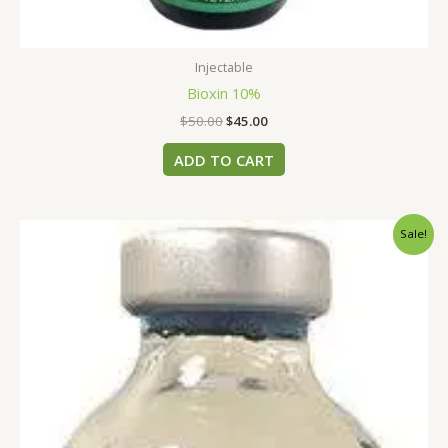
Injectable
Bioxin 10%
$
50.00
$
45.00
ADD TO CART
Original
Current
Sale!
price
price
was:
is:
$60.00.
$55.00.