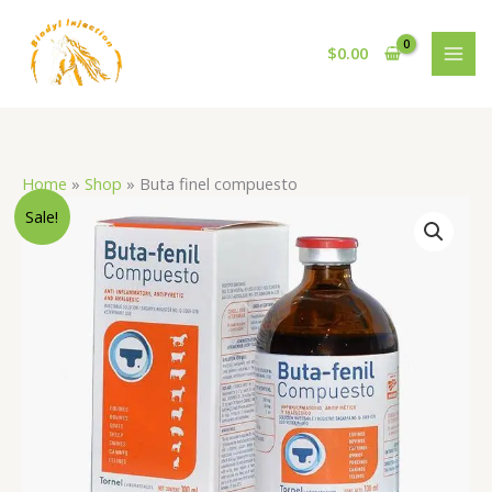
Skip
to
$
0.00
content
Home
»
Shop
»
Buta finel compuesto
Original
Current
Buta
Sale!
price
price
finel
was:
is:
compuesto
$150.00.
$145.00.
quantity