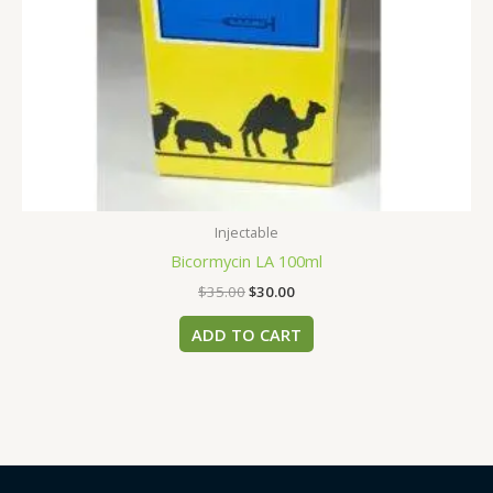
Injectable
Bicormycin LA 100ml
$
35.00
$
30.00
ADD TO CART