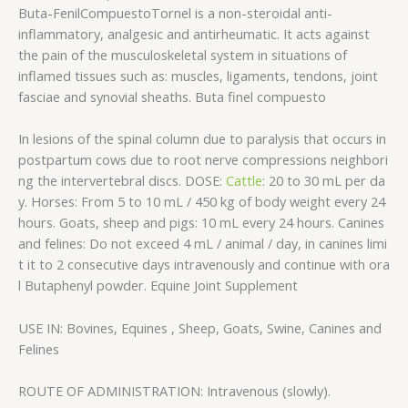
Buta-Fenil
Compuesto
Tornel is a non-steroidal anti-
inflammatory, analgesic and antirheumatic. It acts against
the pain of the musculoskeletal system in situations of
inflamed tissues such as: muscles, ligaments, tendons, joint
fasciae and synovial sheaths. Buta finel compuesto
In lesions of the spinal column due to paralysis that occurs in
postpartum cows due to root nerve compressions neighbori
ng the intervertebral discs. DOSE:
Cattle
: 20 to 30 mL per da
y. Horses: From 5 to 10 mL / 450 kg of body weight every 24
hours. Goats, sheep and pigs: 10 mL every 24 hours. Canines
and felines: Do not exceed 4 mL / animal / day, in canines limi
t it to 2 consecutive days intravenously and continue with ora
l Butaphenyl powder. Equine Joint Supplement
USE IN: Bovines, Equines , Sheep, Goats, Swine, Canines and
Felines
ROUTE OF ADMINISTRATION: Intravenous (slowly).