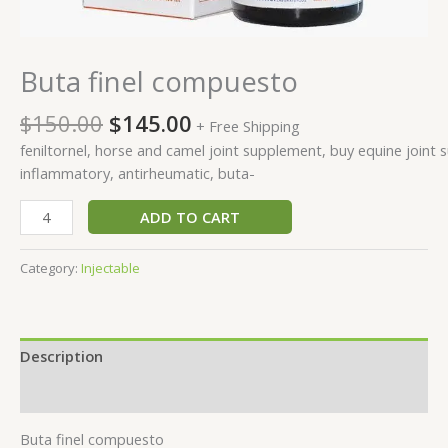
Buta finel compuesto
$
150.00
$
145.00
+ Free Shipping
fenil
tornel, horse and camel joint supplement, buy equine joint su
inflammatory, antirheumatic,
buta-
ADD TO CART
Category:
Injectable
Description
Reviews (0)
Buta finel compuesto