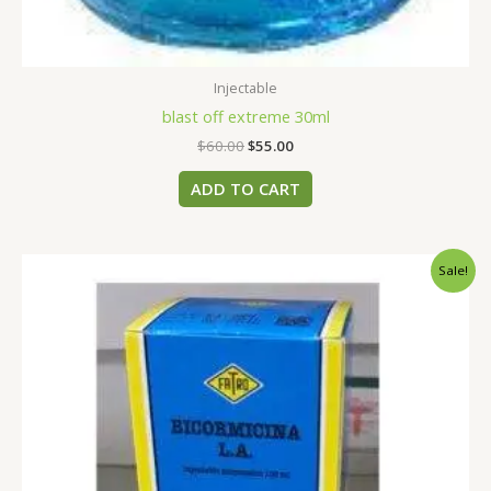
Injectable
blast off extreme 30ml
$
60.00
$
55.00
ADD TO CART
Original
Current
Sale!
price
price
was:
is:
$35.00.
$30.00.